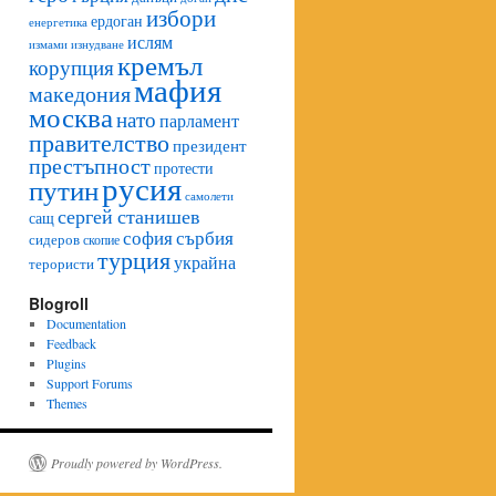
избори
ердоган
енергетика
ислям
изнудване
измами
кремъл
корупция
мафия
македония
москва
нато
парламент
правителство
президент
престъпност
протести
русия
путин
самолети
сергей станишев
сащ
софия
сърбия
сидеров
скопие
турция
украйна
терористи
Blogroll
Documentation
Feedback
Plugins
Support Forums
Themes
Proudly powered by WordPress.