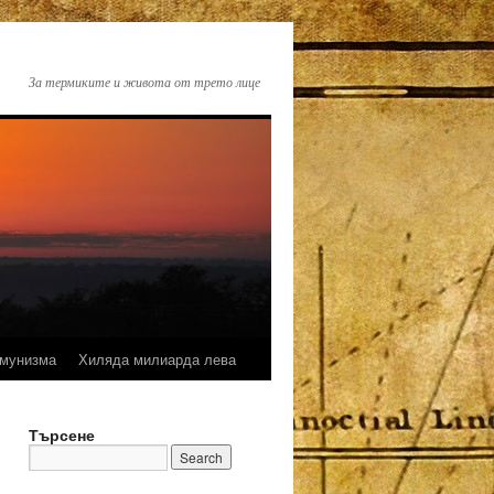
За термиките и живота от трето лице
омунизма
Хиляда милиарда лева
Търсене