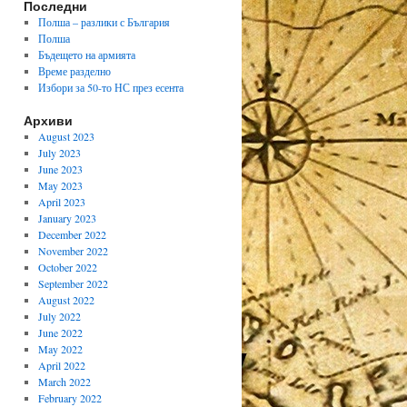
Последни
Полша – разлики с България
Полша
Бъдещето на армията
Време разделно
Избори за 50-то НС през есента
Архиви
August 2023
July 2023
June 2023
May 2023
April 2023
January 2023
December 2022
November 2022
October 2022
September 2022
August 2022
July 2022
June 2022
May 2022
April 2022
March 2022
February 2022