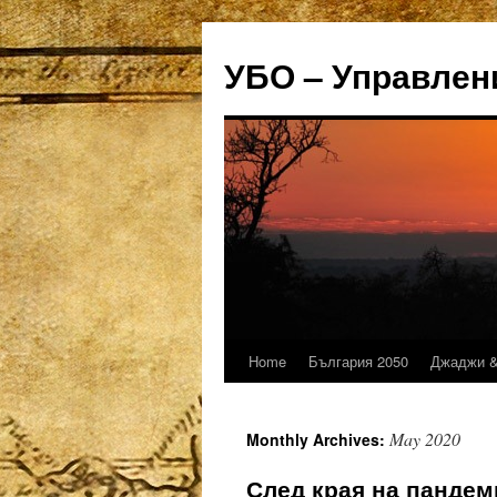
УБО – Управлен
Home
България 2050
Джаджи &
Skip
to
May 2020
Monthly Archives:
content
След края на пандем