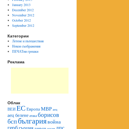
January 2013
December 2012
November 2012
October 2012
September 2012
Категории
Летене и пътешествия
Некои съображения
ПЕЧАТни грешки
Реклама
Облак
ЕС
МВР
Европа
ВЕИ
аец
борисов
аец белене
атака
българия
бсп
война
герб
дпс
гърция
данъци
доган