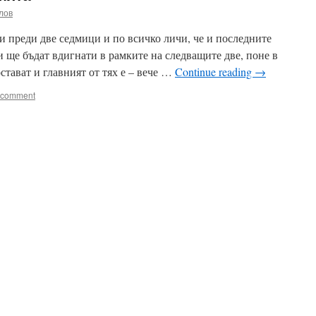
лов
 преди две седмици и по всичко личи, че и последните
 ще бъдат вдигнати в рамките на следващите две, поне в
стават и главният от тях е – вече …
Continue reading
→
 comment