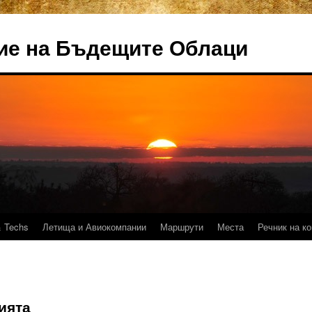
ие на Бъдещите Облаци
 Techs
Летища и Авиокомпании
Маршрути
Места
Речник на к
ията