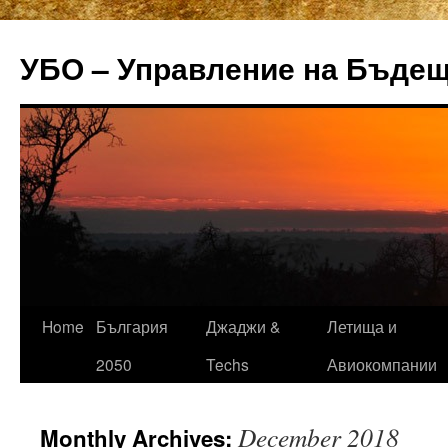
УБО – Управление на Бъде
Home
България
Джаджи &
Летища и
Skip
2050
Techs
Авиокомпании
to
content
December 2018
Monthly Archives: