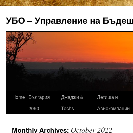
УБО – Управление на Бъде
Home
България
Джаджи &
Летища и
Skip
2050
Techs
Авиокомпании
to
content
October 2022
Monthly Archives: