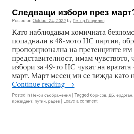
Следващи избори през март
Posted on
October 24, 2022
by
Петър Гаврилов
Като наблюдавам комичната безпом
попаднали в 48-мото НС партии, об
пропорционална на претенциите им 
представителност, имам чувството, 
избори за 49-то НС чукат на вратата 
март. Март месец ми се вижда като
Continue reading
→
Posted in
Некои съображения
|
Tagged
борисов
,
ДБ
,
ердоган
президент
,
путин
,
радев
|
Leave a comment