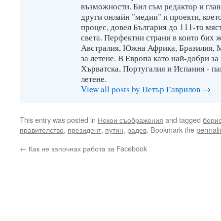
възможности. Бил съм редактор и глав
други онлайн "медии" и проекти, коет
процес, довел България до 111-то мяс
света. Перфектни страни в които бих 
Австралия, Южна Африка, Бразилия, М
за летене. В Европа като най-добри за
Хърватска, Португалия и Испания - па
летене.
View all posts by Петър Гаврилов
→
This entry was posted in
Некои съображения
and tagged
бори
правителство
,
президент
,
путин
,
радев
. Bookmark the
permali
←
Как не започнах работа за Facebook