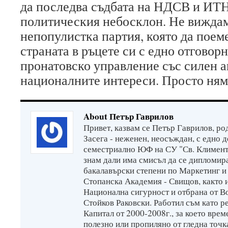
да последва съдбата на НДСВ и ИТН 
политическия небосклон. Не виждам
непопулистка партия, която да поем
страната в ръцете си с едно отговор
пронатовско управление със силен а
националните интереси. Просто няма
About Петър Гаврилов
Привет, казвам се Петър Гаврилов, ро
Засега - неженен, неосъждан, с едно 
семестриално ЮФ на СУ "Св. Климент 
знам дали има смисъл да се дипломи
бакалавърски степени по Маркетинг и
Стопанска Академия - Свищов, както 
Национална сигурност и отбрана от В
Стойков Раковски. Работил съм като р
Капитал от 2000-2008г., за което врем
полезно или пропиляно от гледна точк