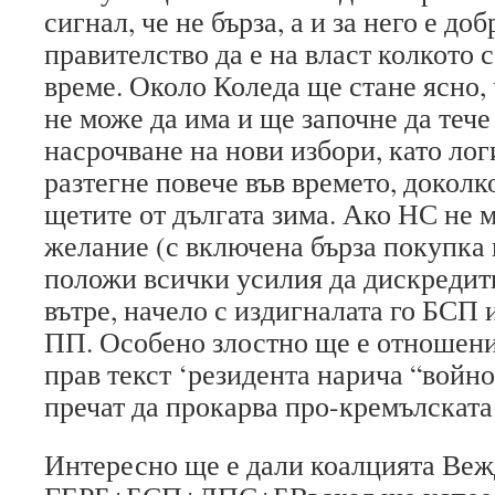
сигнал, че не бърза, а и за него е до
правителство да е на власт колкото 
време. Около Коледа ще стане ясно,
не може да има и ще започне да тече
насрочване на нови избори, като лог
разтегне повече във времето, доколк
щетите от дългата зима. Ако НС не 
желание (с включена бърза покупка 
положи всички усилия да дискредит
вътре, начело с издигналата го БСП 
ПП. Особено злостно ще е отношени
прав текст ‘резидента нарича “войн
пречат да прокарва про-кремълската
Интересно ще е дали коалцията Ве