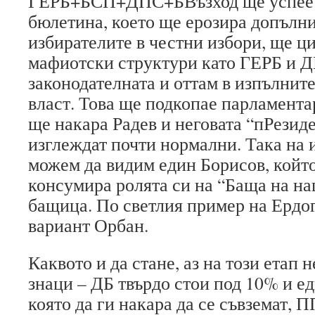
ГЕРБ+БСП+ДПС+БВъзход ще успее д
бюлетина, което ще ерозира допълни
избирателите в честни избори, ще ц
мафиотски структури като ГЕРБ и 
законодателната и оттам в изпълнит
власт. Това ще подкопае парламента
ще накара Радев и неговата “пРезид
изглеждат почти нормални. Така на и
можем да видим един Борисов, който 
консумира ролята си на “Баща на нац
бащица. По светлия пример на Ердог
вариант Орбан.
Каквото и да стане, аз на този етап
знаци – ДБ твърдо стои под 10% и ед
която да ги накара да се съвземат, 