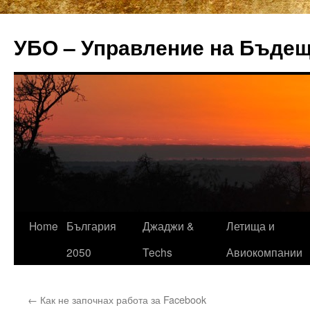
УБО – Управление на Бъде
Home
България
Джаджи &
Летища и
Skip
2050
Techs
Авиокомпании
to
content
←
Как не започнах работа за Facebook