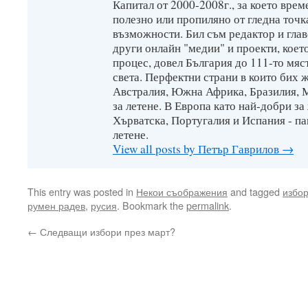
Капитал от 2000-2008г., за което врем
полезно или пропиляно от гледна точк
възможности. Бил съм редактор и глав
други онлайн "медии" и проекти, коет
процес, довел България до 111-то мяс
света. Перфектни страни в които бих 
Австралия, Южна Африка, Бразилия, М
за летене. В Европа като най-добри за
Хърватска, Португалия и Испания - па
летене.
View all posts by Петър Гаврилов
→
This entry was posted in
Некои съображения
and tagged
избо
румен радев
,
русия
. Bookmark the
permalink
.
←
Следващи избори през март?