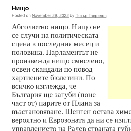
Нищо
Posted on
November 29, 2022
by
Петър Гаврилов
Абсолютно нищо. Нищо не
се случи на политическата
сцена в последния месец и
половина. Парламентът не
произвежда нищо смислено,
освен скандали по повод
хартиените бюлетини. По
всичко изглежда, че
България ще загуби (поне
част от) парите от Плана за
възстановяване. Шенген остава химе
вероятно и Еврозоната да ни се изплъ
управлението на Радев страната губ