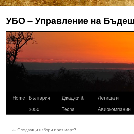
УБО – Управление на Бъде
Home
България
Джаджи &
Летища и
Skip
2050
Techs
Авиокомпании
to
content
←
Следващи избори през март?