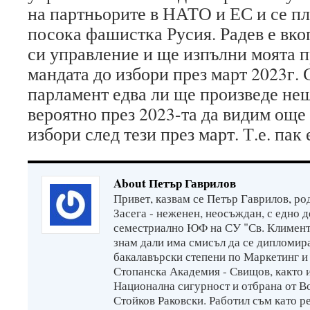
на партньорите в НАТО и ЕС и се пл
посока фашистка Русия. Радев е вко
си управление и ще изпълни моята п
мандата до избори през март 2023г.
парламент едва ли ще произведе не
вероятно през 2023-та да видим ощ
избори след тези през март. Т.е. пак
About Петър Гаврилов
Привет, казвам се Петър Гаврилов, ро
Засега - неженен, неосъждан, с едно 
семестриално ЮФ на СУ "Св. Климент 
знам дали има смисъл да се дипломи
бакалавърски степени по Маркетинг и
Стопанска Академия - Свищов, както 
Национална сигурност и отбрана от В
Стойков Раковски. Работил съм като р