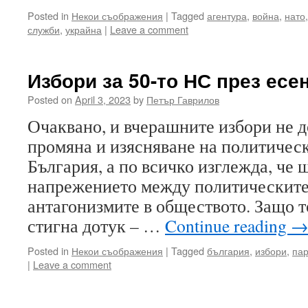
Posted in
Некои съображения
|
Tagged
агентура
,
война
,
нато
служби
,
украйна
|
Leave a comment
Избори за 50-то НС през есе
Posted on
April 3, 2023
by
Петър Гаврилов
Очаквано, и вчерашните избори не 
промяна и изясняване на политическ
България, а по всичко изглежда, че 
напрежението между политическите
антагонизмите в обществото. Защо то
стигна дотук – …
Continue reading
Posted in
Некои съображения
|
Tagged
българия
,
избори
,
па
|
Leave a comment