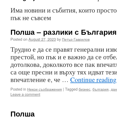
Има новини и събития, които прост
пък не съвсем
Полша – разлики с България
Posted on
August 27, 2023
by
Петър Гаврилов
Трудно е да се правят генерални изв
престой, но пък и е важно да се отб
дотолкова, доколкото все пак впечат
са още пресни и върху тях идват те
впечатление е, че …
Continue readin
Posted in
Некои съображения
|
Tagged
бизнес
,
българия
,
да
Leave a comment
Полша