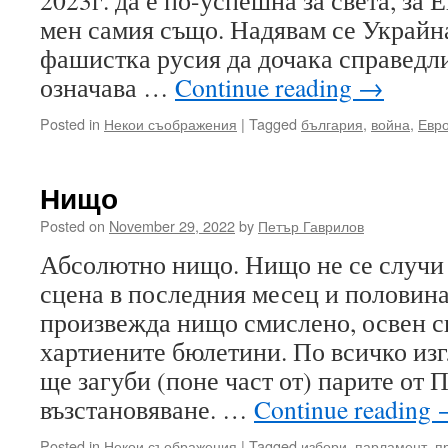
2023г. да е по-успешна за света, за 
мен самия също. Надявам се Украйна
фашистка русия да дочака справедли
означава …
Continue reading
→
Posted in
Некои съображения
|
Tagged
българия
,
война
,
Евр
Нищо
Posted on
November 29, 2022
by
Петър Гаврилов
Абсолютно нищо. Нищо не се случи
сцена в последния месец и половина
произвежда нищо смислено, освен с
хартиените бюлетини. По всичко изг
ще загуби (поне част от) парите от 
възстановяване. …
Continue reading
Posted in
Некои съображения
|
Tagged
избори
,
парламент
,
п