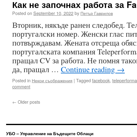
Как не започнах работа за F
Posted on
September 10, 2022
by
Петър Гаврилов
Вторник, някъде ранен следобед. Те
португалски номер. Женски глас пит
потвърждавам. Жената отсреща обясн
португалската компания Teleperform
пращал CV за работа. Не помня тако
да, пращал …
Continue reading
→
Posted in
Некои съображения
|
Tagged
facebook
,
teleperform
comment
←
Older posts
УБО – Управление на Бъдещите Облаци