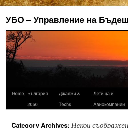
УБО – Управление на Бъде
Home
България
Джаджи &
Летища и
Skip
2050
Techs
Авиокомпании
to
content
Некои съображе
Category Archives: