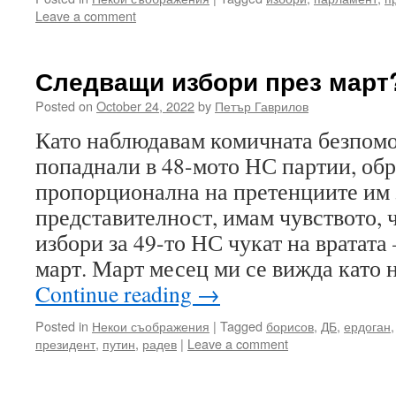
Leave a comment
Следващи избори през март
Posted on
October 24, 2022
by
Петър Гаврилов
Като наблюдавам комичната безпом
попаднали в 48-мото НС партии, об
пропорционална на претенциите им 
представителност, имам чувството, 
избори за 49-то НС чукат на вратата 
март. Март месец ми се вижда като
Continue reading
→
Posted in
Некои съображения
|
Tagged
борисов
,
ДБ
,
ердоган
президент
,
путин
,
радев
|
Leave a comment