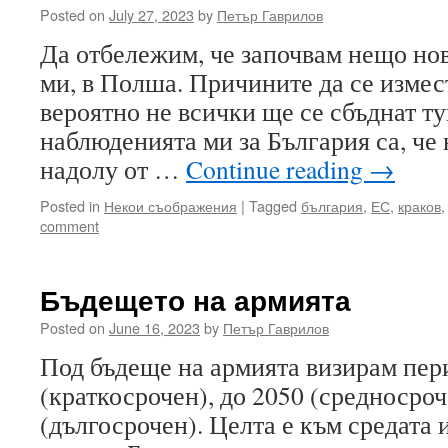
Posted on
July 27, 2023
by
Петър Гаврилов
Да отбележим, че започвам нещо нов
ми, в Полша. Причините да се измес
вероятно не всички ще се сбъднат ту
наблюденията ми за България са, че
надолу от …
Continue reading
→
Posted in
Некои съображения
|
Tagged
българия
,
ЕС
,
краков
comment
Бъдещето на армията
Posted on
June 16, 2023
by
Петър Гаврилов
Под бъдеще на армията визирам пер
(краткосрочен), до 2050 (средносроч
(дългосрочен). Целта е към средата 