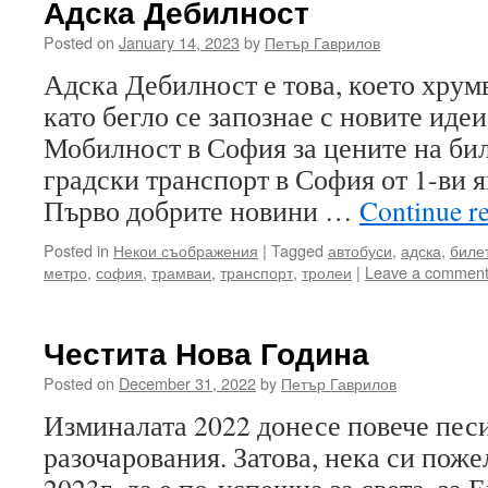
Адска Дебилност
Posted on
January 14, 2023
by
Петър Гаврилов
Адска Дебилност е това, което хрумв
като бегло се запознае с новите иде
Мобилност в София за цените на бил
градски транспорт в София от 1-ви я
Първо добрите новини …
Continue r
Posted in
Некои съображения
|
Tagged
автобуси
,
адска
,
биле
метро
,
софия
,
трамваи
,
транспорт
,
тролеи
|
Leave a commen
Честита Нова Година
Posted on
December 31, 2022
by
Петър Гаврилов
Изминалата 2022 донесе повече пес
разочарования. Затова, нека си пож