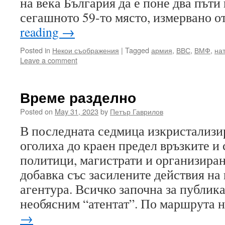
на века България да е поне два пъти
сегашното 59-то място, измервано о
reading
→
Posted in
Некои съображения
|
Tagged
армия
,
ВВС
,
ВМФ
,
на
Leave a comment
Време разделно
Posted on
May 31, 2023
by
Петър Гаврилов
В последната седмица изкристализир
оголиха до краен предел връзките и
политици, магистрати и организиран
добавка със засилените действия на
агентура. Всичко започна за публика
необясним “атентат”. По маршрута
→