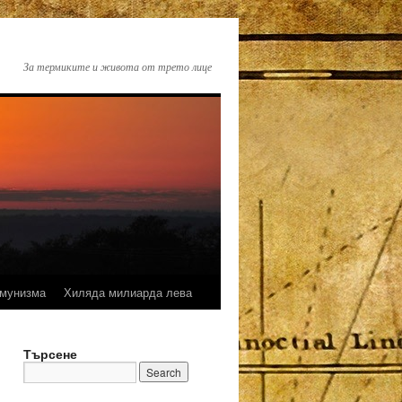
За термиките и живота от трето лице
омунизма
Хиляда милиарда лева
Търсене