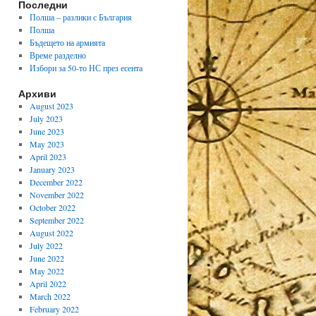
Последни
Полша – разлики с България
Полша
Бъдещето на армията
Време разделно
Избори за 50-то НС през есента
Архиви
August 2023
July 2023
June 2023
May 2023
April 2023
January 2023
December 2022
November 2022
October 2022
September 2022
August 2022
July 2022
June 2022
May 2022
April 2022
March 2022
February 2022