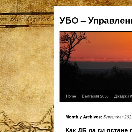
УБО – Управлен
Home
България 2050
Джаджи &
Skip
to
September 202
Monthly Archives:
content
Как ДБ да си остане