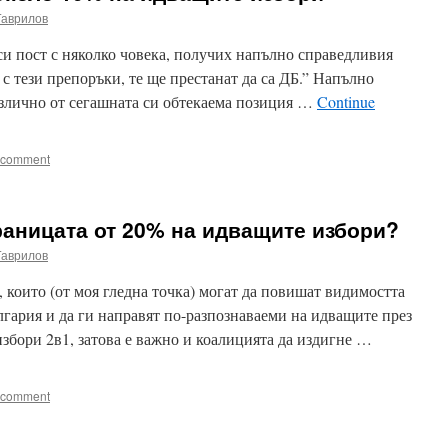
Гаврилов
и пост с няколко човека, получих напълно справедливия
 с тези препоръки, те ще престанат да са ДБ.” Напълно
азлично от сегашната си обтекаема позиция …
Continue
 comment
раницата от 20% на идващите избори?
Гаврилов
 които (от моя гледна точка) могат да повишат видимостта
гария и да ги направят по-разпознаваеми на идващите през
избори 2в1, затова е важно и коалицията да издигне …
 comment