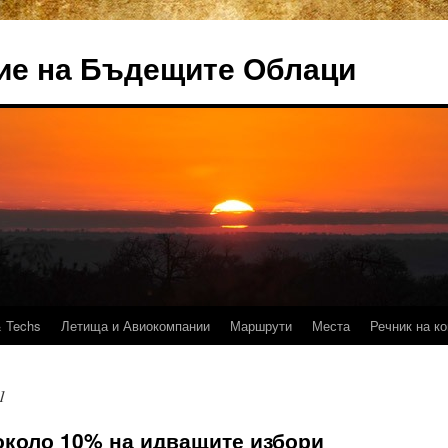
ие на Бъдещите Облаци
 Techs
Летища и Авиокомпании
Маршрути
Места
Речник на к
1
 около 10% на идващите избори