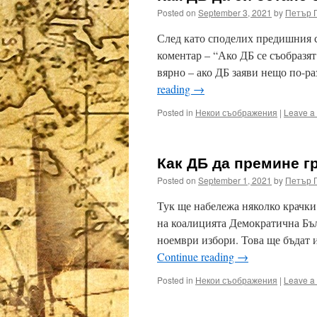
Posted on
September 3, 2021
by
Петър 
След като споделих предишния с
коментар – “Ако ДБ се съобразят
вярно – ако ДБ заяви нещо по-р
reading
→
Posted in
Некои съображения
|
Leave a
Как ДБ да премине г
Posted on
September 1, 2021
by
Петър 
Тук ще набележа няколко крачки,
на коалицията Демократична Бъл
ноември избори. Това ще бъдат 
Continue reading
→
Posted in
Некои съображения
|
Leave a