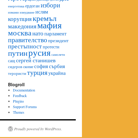
избори
ердоган
енергетика
ислям
изнудване
измами
кремъл
корупция
мафия
македония
москва
нато
парламент
правителство
президент
престъпност
протести
русия
путин
самолети
сергей станишев
сащ
софия
сърбия
сидеров
скопие
турция
украйна
терористи
Blogroll
Documentation
Feedback
Plugins
Support Forums
Themes
Proudly powered by WordPress.