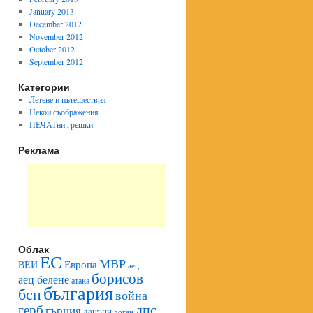
January 2013
December 2012
November 2012
October 2012
September 2012
Категории
Летене и пътешествия
Некои съображения
ПЕЧАТни грешки
Реклама
Облак
ЕС
МВР
Европа
ВЕИ
аец
борисов
аец белене
атака
българия
бсп
война
герб
дпс
гърция
данъци
доган