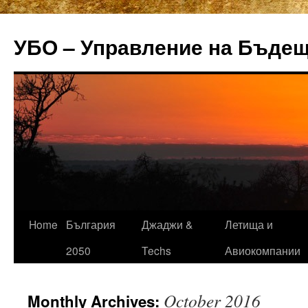
УБО – Управление на Бъде
Home
България
Джаджи &
Летища и
Skip
2050
Techs
Авиокомпании
to
content
October 2016
Monthly Archives: