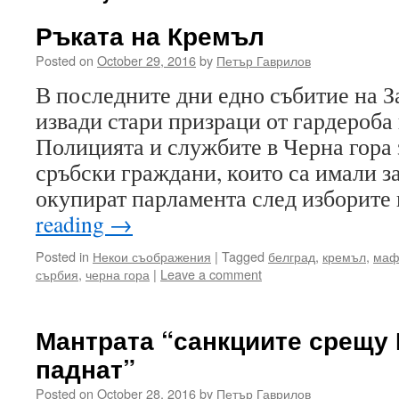
Ръката на Кремъл
Posted on
October 29, 2016
by
Петър Гаврилов
В последните дни едно събитие на З
извади стари призраци от гардероба 
Полицията и службите в Черна гора
сръбски граждани, които са имали за
окупират парламента след изборите
reading
→
Posted in
Некои съображения
|
Tagged
белград
,
кремъл
,
маф
сърбия
,
черна гора
|
Leave a comment
Мантрата “санкциите срещу 
паднат”
Posted on
October 28, 2016
by
Петър Гаврилов