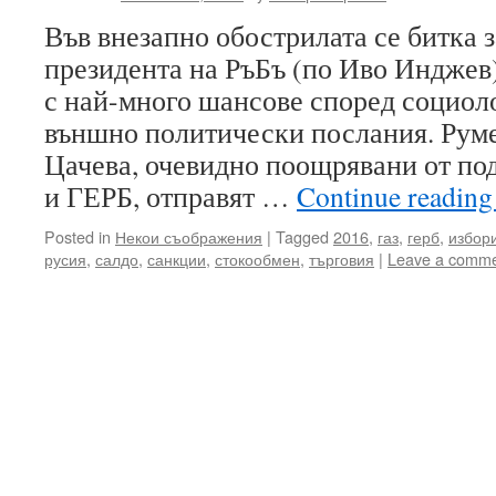
Във внезапно обострилата се битка з
президента на РъБъ (по Иво Инджев
с най-много шансове според социол
външно политически послания. Руме
Цачева, очевидно поощрявани от п
и ГЕРБ, отправят …
Continue readin
Posted in
Некои съображения
|
Tagged
2016
,
газ
,
герб
,
избор
русия
,
салдо
,
санкции
,
стокообмен
,
търговия
|
Leave a comm