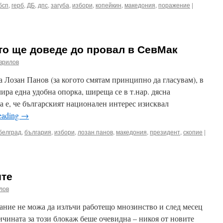
бсп
,
герб
,
ДБ
,
дпс
,
загуба
,
избори
,
копейкин
,
македония
,
поражение
|
ято ще доведе до провал в СевМак
врилов
 Лозан Панов (за когото смятам принципно да гласувам), в
лира една удобна опорка, ширеща се в т.нар. дясна
 е, че българският национален интерес изисквал
eading
→
белград
,
българия
,
избори
,
лозан панов
,
македония
,
президент
,
скопие
|
ите
лов
ание не можа да излъчи работещо мнозинство и след месец
ичината за този блокаж беше очевидна – никоя от новите