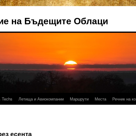
ие на Бъдещите Облаци
 Techs
Летища и Авиокомпании
Маршрути
Места
Речник на к
рез есента