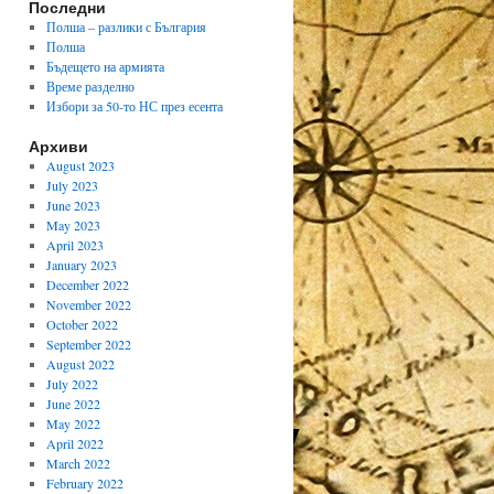
Последни
Полша – разлики с България
Полша
Бъдещето на армията
Време разделно
Избори за 50-то НС през есента
Архиви
August 2023
July 2023
June 2023
May 2023
April 2023
January 2023
December 2022
November 2022
October 2022
September 2022
August 2022
July 2022
June 2022
May 2022
April 2022
March 2022
February 2022