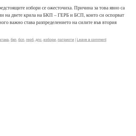
едстоящите избори се ожесточиха. Причина за това явно са
и на двете крила на БКП – ГЕРБ и БСП, които си оспорват
ного важно става разпределението на силите във втория
атака
,
бкп
,
бсп
,
герб
,
дпс
,
избори
,
патриоти
|
Leave a comment