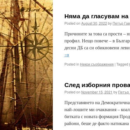
Няма да гласувам на
Posted on
August 30, 2022
by
Петър Гав
Причините за това са прости – н
профил. Нещо повече – в Българ
десни ДБ са си обикновени леви
→
Posted in
Некои съображения
|
Tagged
След изборния пров
Posted on
November 15, 2021
by
Петър 
Представянето на Демократична
най-лошите ми очаквания – коали
битката с новата формация Про
райони, беше де факто натикана 