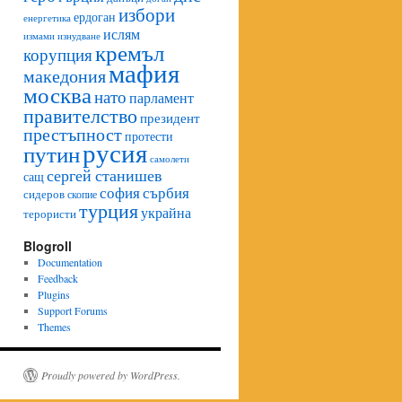
избори
ердоган
енергетика
ислям
изнудване
измами
кремъл
корупция
мафия
македония
москва
нато
парламент
правителство
президент
престъпност
протести
русия
путин
самолети
сергей станишев
сащ
софия
сърбия
сидеров
скопие
турция
украйна
терористи
Blogroll
Documentation
Feedback
Plugins
Support Forums
Themes
Proudly powered by WordPress.