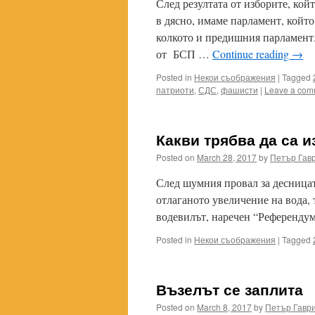
След резултата от изборите, кой
в дясно, имаме парламент, който
колкото и предишния парламент.
от БСП …
Continue reading
→
Posted in
Некои съображения
|
Tagged
патриоти
,
СДС
,
фашисти
|
Leave a com
Какви трябва да са 
Posted on
March 28, 2017
by
Петър Гав
След шумния провал за десницат
отлаганото увеличение на вода, т
водевилът, наречен “Референду
Posted in
Некои съображения
|
Tagged
Възелът се заплита
Posted on
March 8, 2017
by
Петър Гавр