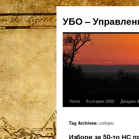
УБО – Управлен
Home
България 2050
Джаджи &
Skip
to
избори
Tag Archives:
content
Избори за 50-то НС п