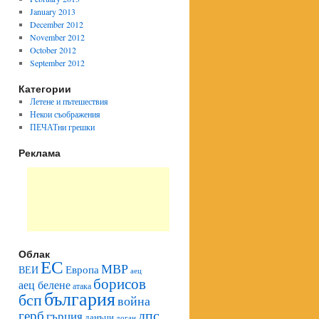
January 2013
December 2012
November 2012
October 2012
September 2012
Категории
Летене и пътешествия
Некои съображения
ПЕЧАТни грешки
Реклама
Облак
ЕС
МВР
Европа
ВЕИ
аец
борисов
аец белене
атака
българия
бсп
война
герб
дпс
гърция
данъци
доган