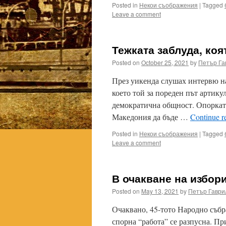
Posted in
Некои съображения
|
Tagged
Leave a comment
Тежката заблуда, ко
Posted on
October 25, 2021
by
Петър Га
През уикенда слушах интервю на
което той за пореден път артику
демократична общност. Опорката
Македония да бъде …
Continue r
Posted in
Некои съображения
|
Tagged
Leave a comment
В очакване на избор
Posted on
May 13, 2021
by
Петър Гаври
Очаквано, 45-тото Народно събр
спорна “работа” се разпусна. Пр