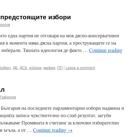
 предстоящите избори
рилов
ито една партия не отговаря на моя дясно-консервативен
ия в момента няма дясна партия, а преструващите се на
 либерали. Тяхната идеология де факто …
Continue reading
бойкот
,
ДБ
,
ДСБ
,
избори
,
мафия
,
ПП
|
Leave a comment
ал
Гаврилов
 България на последните парламентарни избори надмина и
цията записа чувствително по-слаб резултат, загуби
дължаваме Промяната в считани за ключови избирателни
в ъгъла, а от …
Continue reading
→