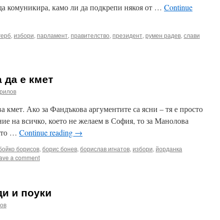
да комуникира, камо ли да подкрепи някоя от …
Continue
герб
,
избори
,
парламент
,
правителство
,
президент
,
румен радев
,
слави
 да е кмет
рилов
а кмет. Ако за Фандъкова аргументите са ясни – тя е просто
ие на всичко, което не желаем в София, то за Манолова
цето …
Continue reading
→
бойко борисов
,
борис бонев
,
борислав игнатов
,
избори
,
йорданка
ave a comment
ди и поуки
ов