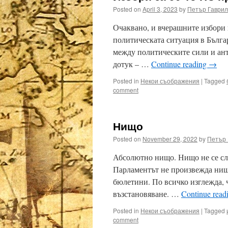
Posted on
April 3, 2023
by
Петър Гаврил
Очаквано, и вчерашните избори 
политическата ситуация в Българ
между политическите сили и анта
дотук – …
Continue reading
→
Posted in
Некои съображения
|
Tagged
comment
Нищо
Posted on
November 29, 2022
by
Петър 
Абсолютно нищо. Нищо не се слу
Парламентът не произвежда нищ
бюлетини. По всичко изглежда, ч
възстановяване. …
Continue read
Posted in
Некои съображения
|
Tagged
comment