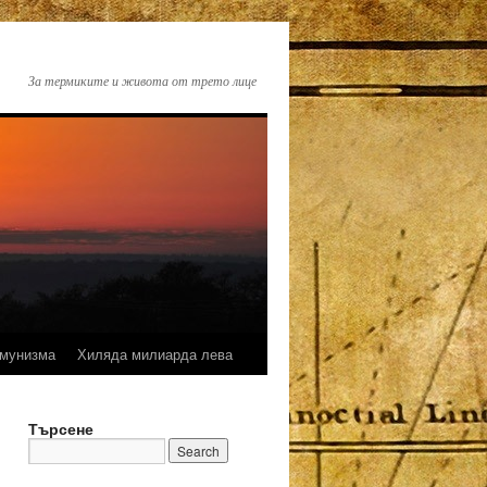
За термиките и живота от трето лице
омунизма
Хиляда милиарда лева
Търсене