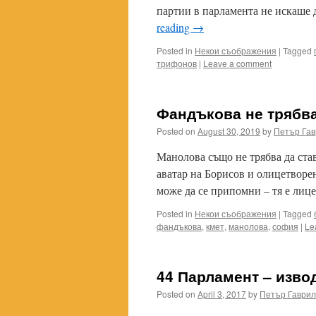
партии в парламента не искаше 
reading
→
Posted in
Некои съображения
|
Tagged
трифонов
|
Leave a comment
Фандъкова не трябва
Posted on
August 30, 2019
by
Петър Гав
Манолова също не трябва да став
аватар на Борисов и олицетворен
може да се припомни – тя е ли
Posted in
Некои съображения
|
Tagged
фандъкова
,
кмет
,
манолова
,
софия
|
Le
44 Парламент – изво
Posted on
April 3, 2017
by
Петър Гаврил