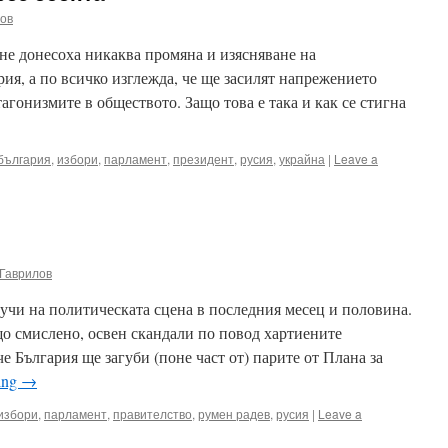
ов
не донесоха никаква промяна и изясняване на
ия, а по всичко изглежда, че ще засилят напрежението
гонизмите в обществото. Защо това е така и как се стигна
българия
,
избори
,
парламент
,
президент
,
русия
,
украйна
|
Leave a
Гаврилов
чи на политическата сцена в последния месец и половина.
о смислено, освен скандали по повод хартиените
е България ще загуби (поне част от) парите от Плана за
ing
→
избори
,
парламент
,
правителство
,
румен радев
,
русия
|
Leave a