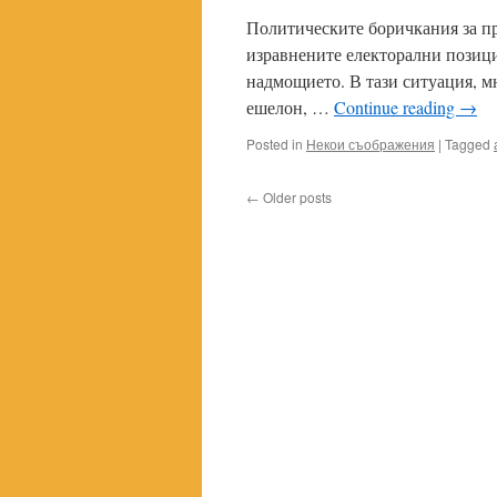
Политическите боричкания за пр
изравнените електорални позици
надмощието. В тази ситуация, м
ешелон, …
Continue reading
→
Posted in
Некои съображения
|
Tagged
←
Older posts