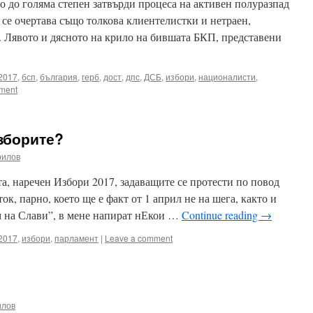
то до голяма степен затвърди процеса на активен полуразпад
 се очертава също толкова клиентелистки и нетраен,
 Лявото и дясното на крило на бившата БКП, представени
2017
,
бсп
,
българия
,
герб
,
дост
,
дпс
,
ДСБ
,
избори
,
националисти
,
ment
изборите?
рилов
а, наречен Избори 2017, задаващите се протести по повод
ок, парно, което ще е факт от 1 април не на шега, както и
м на Слави”, в мене напират нЕкои …
Continue reading
→
2017
,
избори
,
парламент
|
Leave a comment
илов