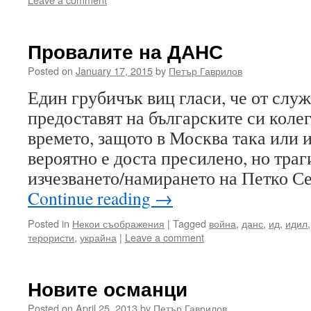
Провалите на ДАНС
Posted on
January 17, 2015
by
Петър Гаврилов
Един грубичък виц гласи, че от сл
предоставят на българските си колег
времето, защото в Москва така или и
вероятно е доста пресилено, но тра
изчезването/намирането на Петко С
Continue reading
→
Posted in
Некои съображения
|
Tagged
война
,
данс
,
ид
,
идил
терористи
,
украйна
|
Leave a comment
Новите османци
Posted on
April 25, 2013
by
Петър Гаврилов