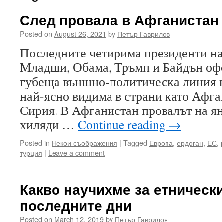
След провала в Афганистан
Posted on
August 26, 2021
by
Петър Гаврилов
Последните четирима президенти 
Младши, Обама, Тръмп и Байдън оф
губеща външно-политическа линия 
най-ясно видима в страни като Афга
Сирия. В Афганистан провалът на ян
хиляди …
Continue reading
→
Posted in
Некои съображения
|
Tagged
Европа
,
ердоган
,
ЕС
,
турция
|
Leave a comment
Какво научихме за етническ
последните дни
Posted on
March 12, 2019
by
Петър Гаврилов