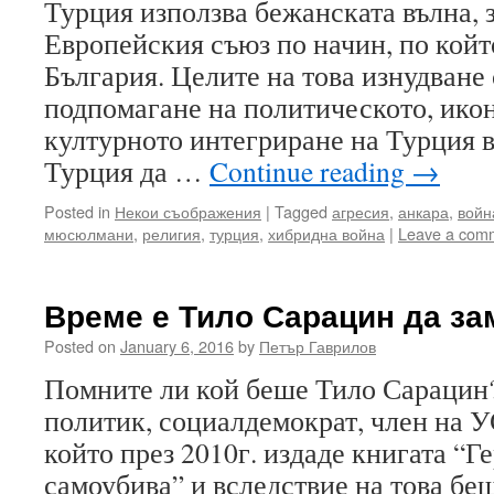
Турция използва бежанската вълна, з
Европейския съюз по начин, по койт
България. Целите на това изнудване 
подпомагане на политическото, ико
културното интегриране на Турция в
Турция да …
Continue reading
→
Posted in
Некои съображения
|
Tagged
агресия
,
анкара
,
войн
мюсюлмани
,
религия
,
турция
,
хибридна война
|
Leave a com
Време е Тило Сарацин да з
Posted on
January 6, 2016
by
Петър Гаврилов
Помните ли кой беше Тило Сарацин
политик, социалдемократ, член на У
който през 2010г. издаде книгата “Г
самоубива” и вследствие на това бе