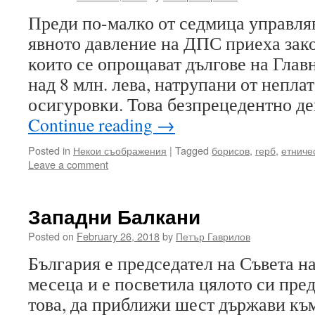
Преди по-малко от седмица управля
явното давление на ДПС приеха зак
които се опрощават дългове на Гла
над 8 млн. лева, натрупани от непла
осигуровки. Това безпрецедентно де
Continue reading
→
Posted in
Некои съображения
|
Tagged
борисов
,
герб
,
етниче
Leave a comment
Западни Балкани
Posted on
February 26, 2018
by
Петър Гаврилов
България е председател на Съвета н
месеца и е посветила цялото си пре
това, да приближи шест държави към