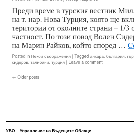
Преди време в турския вестник Милл
на т. нар. Нова Турция, която ще в
територии от околните страни – 1/3 
частност. По този повод Волен Сиде
на Марин Райков, който според …
C
Posted in
Некои съображения
|
Tagged
анкара
,
българия
,
гър
сидеров
,
талибани
,
турция
|
Leave a comment
←
Older posts
УБО – Управление на Бъдещите Облаци