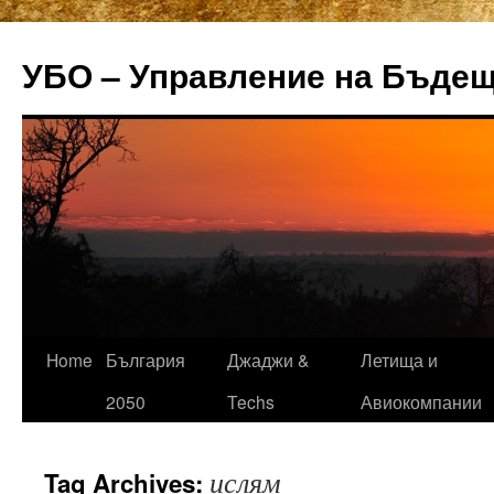
УБО – Управление на Бъде
Home
България
Джаджи &
Летища и
Skip
2050
Techs
Авиокомпании
to
content
ислям
Tag Archives: