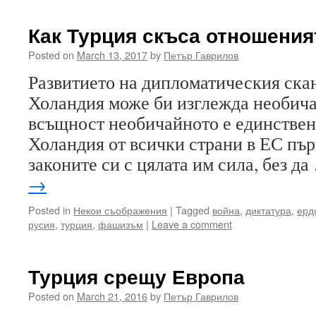
Как Турция скъса отношения
Posted on
March 13, 2017
by
Петър Гаврилов
Развитието на дипломатическия ска
Холандия може би изглежда необича
всъщност необичайното е единствено
Холандия от всички страни в ЕС пъ
законите си с цялата им сила, без д
→
Posted in
Некои съображения
|
Tagged
война
,
диктатура
,
ерд
русия
,
турция
,
фашизъм
|
Leave a comment
Турция срещу Европа
Posted on
March 21, 2016
by
Петър Гаврилов