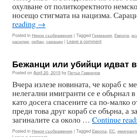
охулване от политкоректното немск
носещо стигмата на нацизма. Сара
reading
→
Posted in
Некои съображения
|
Tagged
Германия
,
Европа
,
ис
насилие
,
орбан
,
сарацин
|
Leave a comment
Бежанци или убийци идват 
Posted on
April 20, 2015
by
Петър Гаврилов
Вчера излезе новината, че кораб с м
нелегални имигранти се е обърнал 
като досега спасените са по-малко 
преди това друг кораб се обърна, а з
загиналите са около …
Continue rea
Posted in
Некои съображения
|
Tagged
Европа
,
ЕС
,
имигрант
Leave a comment