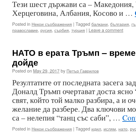
Тези шест държави са – Македония, 
Херцеговина, Албания, Косово и …
Posted in
Некои съображения
|
Tagged
балкани
,
българия
,
г
православие
,
русия
,
сърбия
,
турция
|
Leave a comment
НАТО в ерата Тръмп – време
дойде
Posted on
May 29, 2017
by
Петър Гаврилов
Резултатите от последната засега за
Доналд Тръмп очертават доста ясно 
свят, който той малко разбира, а и о
желание да разбере. Два ключови мо
са – нелепия “танц със саби”, …
Con
Posted in
Некои съображения
|
Tagged
идил
,
ислям
,
нато
,
ру